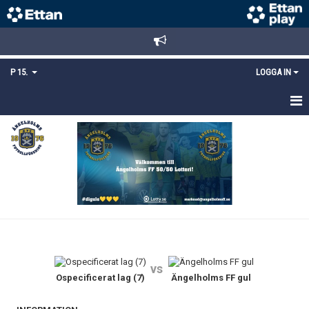
P 15.
LOGGA IN
HEM
TRUPPEN
KALENDER
MATCHER
KONTAKT
vs
MEDLEMSANMÄLAN
Ospecificerat lag (7)
Ängelholms FF gul