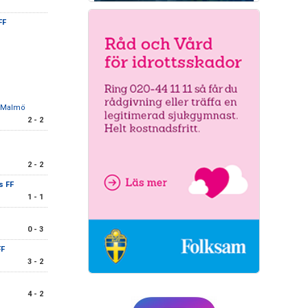
FF
C Malmö
2 - 2
2 - 2
s FF
1 - 1
0 - 3
FF
3 - 2
4 - 2