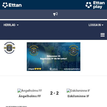
HERRLAG
LOGGA IN
HEM
TRUPPEN
MATCHER
KALENDER
KONTAKT
2 - 2
Ängelholms FF
Eskilsminne IF