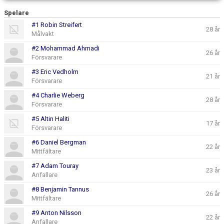
Spelare
#1 Robin Streifert
28 år
Målvakt
#2 Mohammad Ahmadi
26 år
Försvarare
#3 Eric Vedholm
21 år
Försvarare
#4 Charlie Weberg
28 år
Försvarare
#5 Altin Haliti
17 år
Försvarare
#6 Daniel Bergman
22 år
Mittfältare
#7 Adam Touray
23 år
Anfallare
#8 Benjamin Tannus
26 år
Mittfältare
#9 Anton Nilsson
22 år
Anfallare