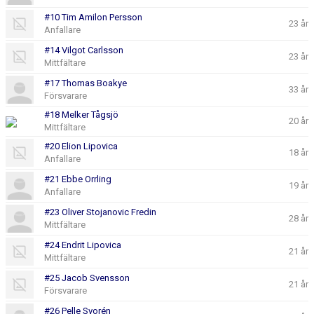
#10 Tim Amilon Persson
23 år
Anfallare
#14 Vilgot Carlsson
23 år
Mittfältare
#17 Thomas Boakye
33 år
Försvarare
#18 Melker Tågsjö
20 år
Mittfältare
#20 Elion Lipovica
18 år
Anfallare
#21 Ebbe Orrling
19 år
Anfallare
#23 Oliver Stojanovic Fredin
28 år
Mittfältare
#24 Endrit Lipovica
21 år
Mittfältare
#25 Jacob Svensson
21 år
Försvarare
#26 Pelle Svorén