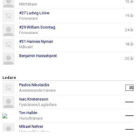
16 år
Mittfältare
#27 Ludvig Lööw
19 år
Försvarare
#29 William Sonntag
24 år
Försvarare
#31 Hannes Nyman
18 år
Målvakt
Benjamin Hasselqvist
20 år
Ledare
Pavlos Nikolaidis
Assisterande tränare
Isac Kristensson
Fystränare/Lagledare
Tim Hallén
Huvudtränare
Mikael Nehrer
Materialförvaltare